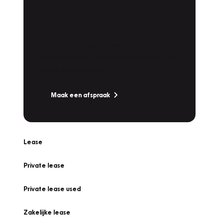
Plan een
Werkplaatsafspraak
Is uw auto toe aan Onderhoud,
Bandenwissel of een Vakantiecheck? Plan
online een afspraak!
Maak een afspraak
Lease
Private lease
Private lease used
Zakelijke lease