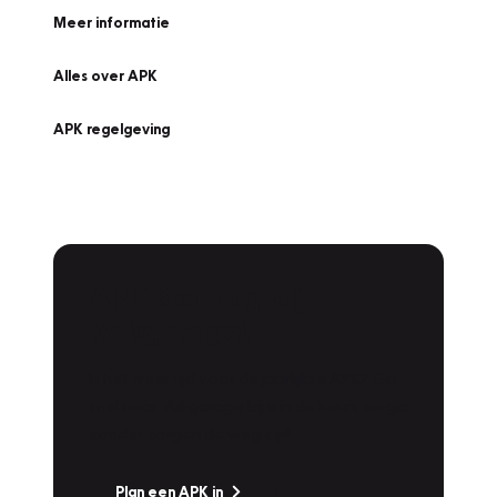
Meer informatie
Alles over APK
APK regelgeving
APK Keuring bij
Vakgarage!
Is het weer tijd voor de jaarlijkse APK? Ga
snel naar Vakgarage bij u in de buurt, en ga
zonder zorgen de weg op!
Plan een APK in