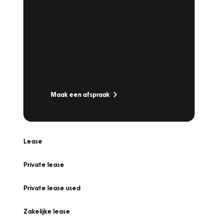
Plan een
Werkplaatsafspraak
Is uw auto toe aan Onderhoud,
Bandenwissel of een Vakantiecheck? Plan
online een afspraak!
Maak een afspraak
Lease
Private lease
Private lease used
Zakelijke lease