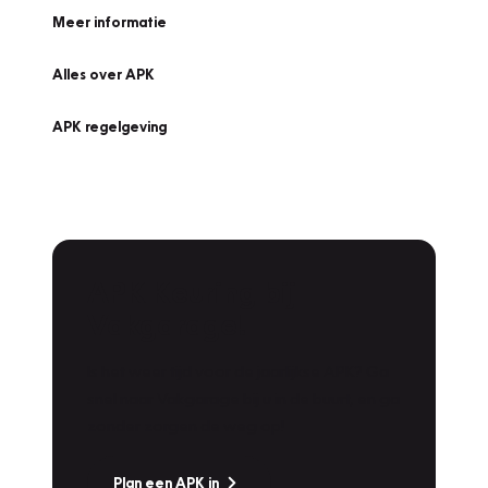
Meer informatie
Alles over APK
APK regelgeving
APK Keuring bij
Vakgarage!
Is het weer tijd voor de jaarlijkse APK? Ga
snel naar Vakgarage bij u in de buurt, en ga
zonder zorgen de weg op!
Plan een APK in