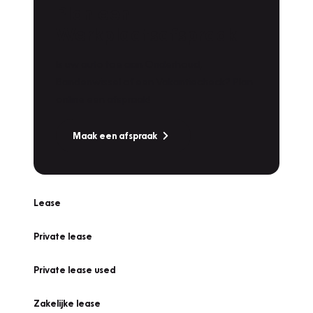
Plan een
Werkplaatsafspraak
Is uw auto toe aan Onderhoud,
Bandenwissel of een Vakantiecheck? Plan
online een afspraak!
Maak een afspraak
Lease
Private lease
Private lease used
Zakelijke lease