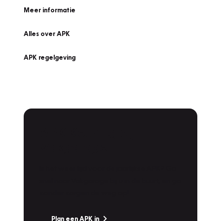
Meer informatie
Alles over APK
APK regelgeving
APK Keuring bij
Vakgarage!
Is het weer tijd voor de jaarlijkse APK? Ga
snel naar Vakgarage bij u in de buurt, en ga
zonder zorgen de weg op!
Plan een APK in