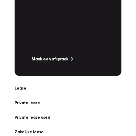
Plan een
Werkplaatsafspraak
Is uw auto toe aan Onderhoud,
Bandenwissel of een Vakantiecheck? Plan
online een afspraak!
Maak een afspraak
Lease
Private lease
Private lease used
Zakelijke lease