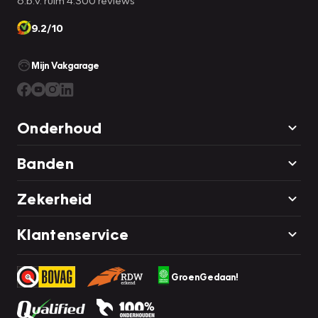
o.b.v. ruim 4.300 reviews
9.2/10
Mijn Vakgarage
Onderhoud
Banden
Zekerheid
Klantenservice
GroenGedaan!