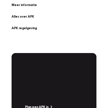
Meer informatie
Alles over APK
APK regelgeving
APK Keuring bij
Vakgarage!
Is het weer tijd voor de jaarlijkse APK? Ga
snel naar Vakgarage bij u in de buurt, en ga
zonder zorgen de weg op!
Plan een APK in