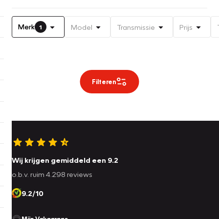
Merk
Model
Transmissie
Prijs
1
Filteren
Wij krijgen gemiddeld een 9.2
o.b.v. ruim 4.298 reviews
9.2/10