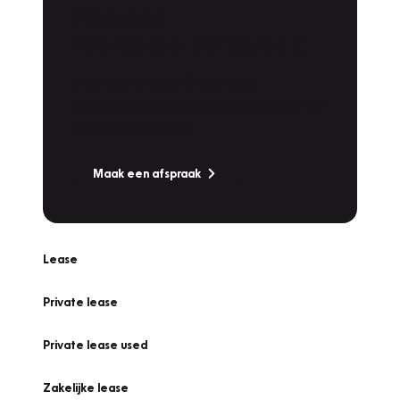
Plan een
Werkplaatsafspraak
Is uw auto toe aan Onderhoud,
Bandenwissel of een Vakantiecheck? Plan
online een afspraak!
Maak een afspraak
Lease
Private lease
Private lease used
Zakelijke lease