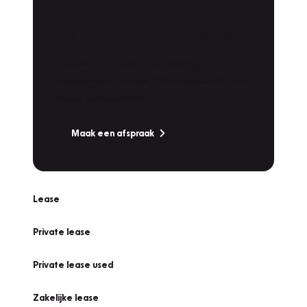
Plan een
Werkplaatsafspraak
Is uw auto toe aan Onderhoud,
Bandenwissel of een Vakantiecheck? Plan
online een afspraak!
Maak een afspraak
Lease
Private lease
Private lease used
Zakelijke lease