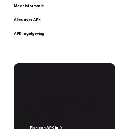
Meer informatie
Alles over APK
APK regelgeving
APK Keuring bij
Vakgarage!
Is het weer tijd voor de jaarlijkse APK? Ga
snel naar Vakgarage bij u in de buurt, en ga
zonder zorgen de weg op!
Plan een APK in