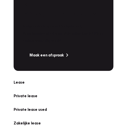
Plan een
Werkplaatsafspraak
Is uw auto toe aan Onderhoud,
Bandenwissel of een Vakantiecheck? Plan
online een afspraak!
Maak een afspraak
Lease
Private lease
Private lease used
Zakelijke lease