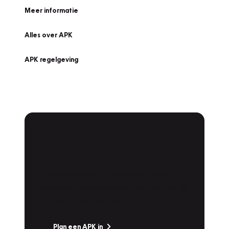
Meer informatie
Alles over APK
APK regelgeving
APK Keuring bij
Vakgarage!
Is het weer tijd voor de jaarlijkse APK? Ga
snel naar Vakgarage bij u in de buurt, en ga
zonder zorgen de weg op!
Plan een APK in