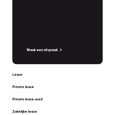
Plan een
Werkplaatsafspraak
Is uw auto toe aan Onderhoud,
Bandenwissel of een Vakantiecheck? Plan
online een afspraak!
Maak een afspraak
Lease
Private lease
Private lease used
Zakelijke lease