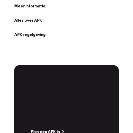
Meer informatie
Alles over APK
APK regelgeving
APK Keuring bij
Vakgarage!
Is het weer tijd voor de jaarlijkse APK? Ga
snel naar Vakgarage bij u in de buurt, en ga
zonder zorgen de weg op!
Plan een APK in